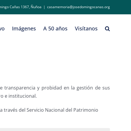
mingo Cañas 1367, Ñuñoa
|
casamemoria@josedomingocanas.org
vo
Imágenes
A 50 años
Visítanos
 transparencia y probidad en la gestión de sus
 e institucional.
a través del Servicio Nacional del Patrimonio