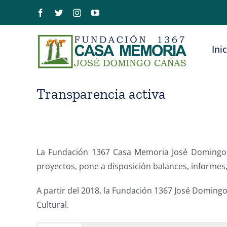
Saltar
Facebook
Twitter
Instagram
YouTube
al
contenido
Ini
Transparencia activa
La Fundación 1367 Casa Memoria José Domingo C
proyectos, pone a disposición balances, informes,
A partir del 2018, la Fundación 1367 José Domingo
Cultural.