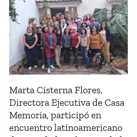
REPRESIÓN
A
LA
MARCHA
n
AL
CEMENTERIO
GENERAL
A
50
AÑOS
DEL
GOLPE
DE
Marta Cisterna Flores,
ESTADO
Directora Ejecutiva de Casa
CIVIL
MILITAR
Memoria, participó en
encuentro latinoamericano