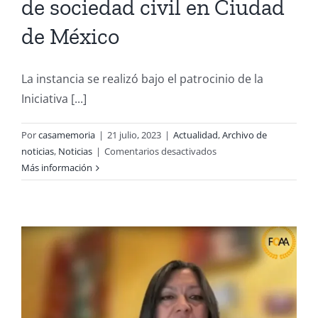
de sociedad civil en Ciudad
de México
La instancia se realizó bajo el patrocinio de la
Iniciativa [...]
Por
casamemoria
|
21 julio, 2023
|
Actualidad
,
Archivo de
en
noticias
,
Noticias
|
Comentarios desactivados
Marta
Más información
Cisterna
Flores,
Directora
Ejecutiva
de
Casa
Memoria,
participó
en