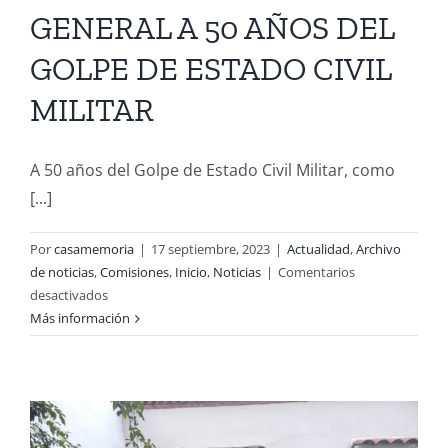
GENERAL A 50 AÑOS DEL
GOLPE DE ESTADO CIVIL
MILITAR
A 50 años del Golpe de Estado Civil Militar, como
[...]
Por
casamemoria
|
17 septiembre, 2023
|
Actualidad
,
Archivo
de noticias
,
Comisiones
,
Inicio
,
Noticias
|
Comentarios
en
desactivados
DECLARACIÓN
Más información
PÚBLICA
ANTE
EL
ENCAPSULAMIENTO
Y