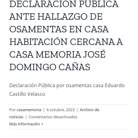
DE
DECLARACIÓN PÚBLICA
MEMORIA:
ANTE HALLAZGO DE
Actualización
de
OSAMENTAS EN CASA
Información
Viernes
HABITACIÓN CERCANA A
12
de
CASA MEMORIA JOSÉ
abril
DOMINGO CAÑAS
Declaración Pública por osamentas casa Eduardo
Castillo Velasco
Por
casamemoria
|
6 octubre, 2023
|
Archivo de
en
noticias
|
Comentarios desactivados
DECLARACIÓN
Más información
PÚBLICA
ANTE