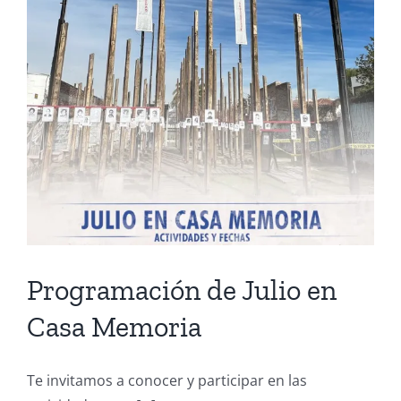
a
Uruguay
para
participar
en
distintas
actividades
conmemorativas
por
los
50
años
del
Programación de Julio en
Golpe
de
Casa Memoria
Estado
cívico-
militar
Te invitamos a conocer y participar en las
de