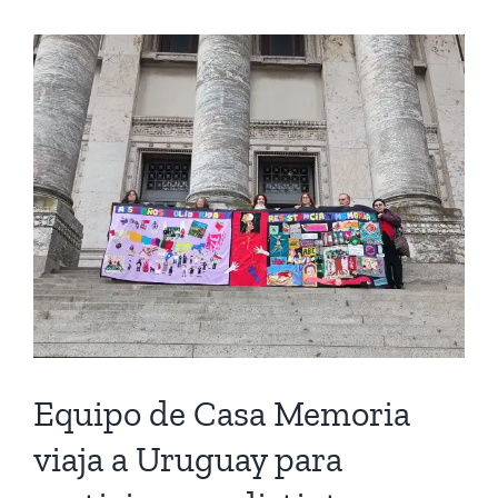
se
refiere
a
la
impunidad
endémica
en
Chile
Equipo de Casa Memoria
viaja a Uruguay para