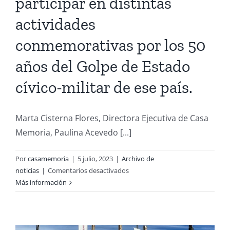
participar en distintas
actividades
conmemorativas por los 50
años del Golpe de Estado
cívico-militar de ese país.
Marta Cisterna Flores, Directora Ejecutiva de Casa
Memoria, Paulina Acevedo [...]
Por
casamemoria
|
5 julio, 2023
|
Archivo de
en
noticias
|
Comentarios desactivados
Equipo
Más información
de
Casa
Memoria
viaja