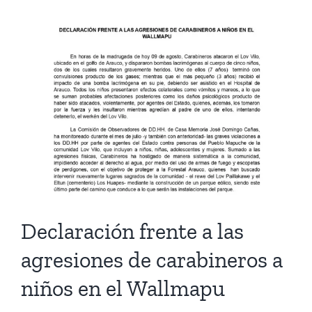
los
119
estará
abierta
en
Casa
Memoria
José
Domingo
Cañas
hasta
el
30
de
Declaración frente a las
agosto
agresiones de carabineros a
niños en el Wallmapu