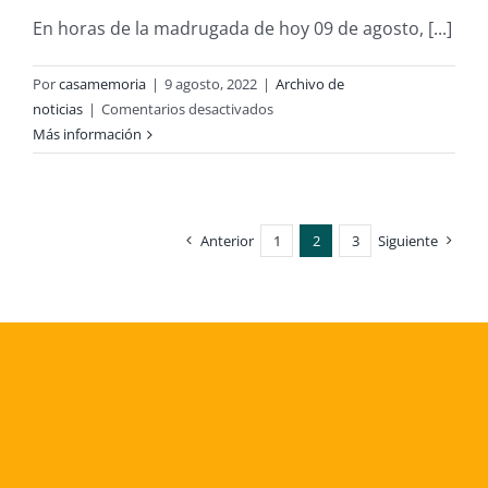
En horas de la madrugada de hoy 09 de agosto, [...]
Por
casamemoria
|
9 agosto, 2022
|
Archivo de
en
noticias
|
Comentarios desactivados
Declaración
Más información
frente
a
las
agresiones
Anterior
1
2
3
Siguiente
de
carabineros
a
niños
en
el
Wallmapu