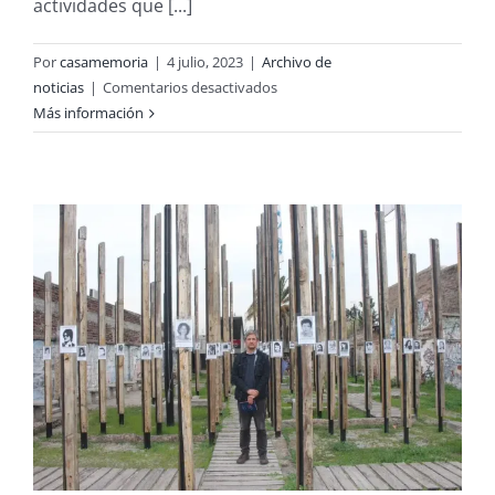
actividades que [...]
ese
país.
Por
casamemoria
|
4 julio, 2023
|
Archivo de
en
noticias
|
Comentarios desactivados
Programación
Más información
de
Julio
en
Casa
Memoria