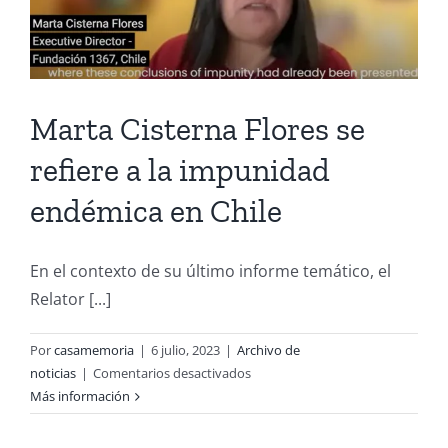
encuentro
latinoamericano
de
sociedad
civil
Marta Cisterna Flores se
en
Ciudad
refiere a la impunidad
de
endémica en Chile
México
En el contexto de su último informe temático, el
Relator [...]
Por
casamemoria
|
6 julio, 2023
|
Archivo de
en
noticias
|
Comentarios desactivados
Marta
Más información
Cisterna
Flores