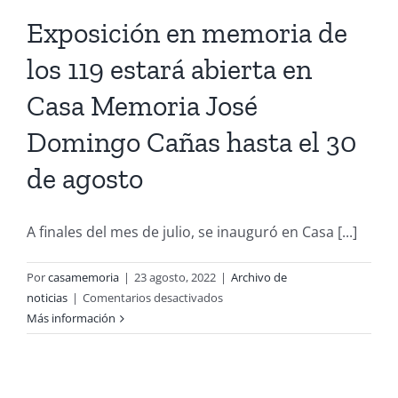
se
Exposición en memoria de
replica
en
los 119 estará abierta en
muchos
familiares
Casa Memoria José
de
detenidos
Domingo Cañas hasta el 30
desaparecidos»
de agosto
A finales del mes de julio, se inauguró en Casa [...]
Por
casamemoria
|
23 agosto, 2022
|
Archivo de
en
noticias
|
Comentarios desactivados
Exposición
Más información
en
memoria
de