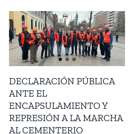
HALLAZGO
DE
OSAMENTAS
EN
CASA
HABITACIÓN
CERCANA
A
CASA
MEMORIA
JOSÉ
DECLARACIÓN PÚBLICA
DOMINGO
CAÑAS
ANTE EL
ENCAPSULAMIENTO Y
REPRESIÓN A LA MARCHA
AL CEMENTERIO