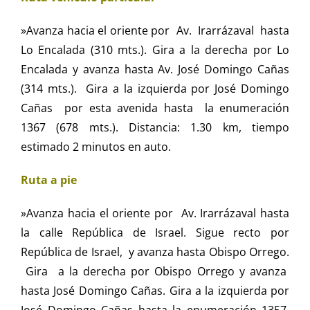
»Avanza hacia el oriente por Av. Irarrázaval hasta
Lo Encalada (310 mts.). Gira a la derecha por Lo
Encalada y avanza hasta Av. José Domingo Cañas
(314 mts.). Gira a la izquierda por José Domingo
Cañas por esta avenida hasta la enumeración
1367 (678 mts.). Distancia: 1.30 km, tiempo
estimado 2 minutos en auto.
Ruta a pie
»Avanza hacia el oriente por Av. Irarrázaval hasta
la calle República de Israel. Sigue recto por
República de Israel, y avanza hasta Obispo Orrego.
Gira a la derecha por Obispo Orrego y avanza
hasta José Domingo Cañas. Gira a la izquierda por