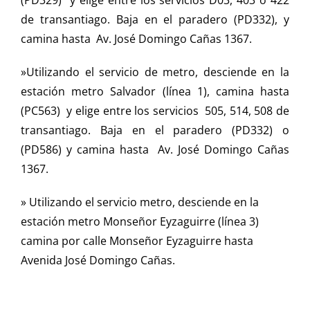
(PD329) y elige entre los servicios D03, 403 o 422
de transantiago. Baja en el paradero (PD332), y
camina hasta Av. José Domingo Cañas 1367.
»Utilizando el servicio de metro, desciende en la
estación metro Salvador (línea 1), camina hasta
(PC563) y elige entre los servicios 505, 514, 508 de
transantiago. Baja en el paradero (PD332) o
(PD586) y camina hasta Av. José Domingo Cañas
1367.
» Utilizando el servicio metro, desciende en la
estación metro Monseñor Eyzaguirre (línea 3)
camina por calle Monseñor Eyzaguirre hasta
Avenida José Domingo Cañas.