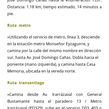
José Domingo Cañas hasta la enumeración 1357.
Distancia: 1.18 km, tiempo estimado, 14 minutos a
pie.
Ruta metro
»Utilizando el servicio de metro, línea 3, desciende
en la estación metro Monseñor Eyzaguirre, y
camina por la calle del mismo nombre en dirección
sur, hasta Av. José Domingo Cañas. Dobla hacia el
poniente (mano izquierda), y camina hasta Casa
Memoria, ubicada en la vereda norte.
Ruta transantiago
»Camina desde Av. Irarrázaval con General
Bustamante hasta el paradero 13 / Metro
Irarrázaval (PD329), sube en el servicio D03, 403 o