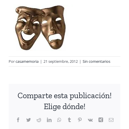
Por
casamemoria
|
21 septiembre, 2012
|
Sin comentarios
Comparte esta publicación!
Elige dónde!
Facebook
Twitter
Reddit
LinkedIn
WhatsApp
Tumblr
Pinterest
Vk
Xing
Correo
electrón