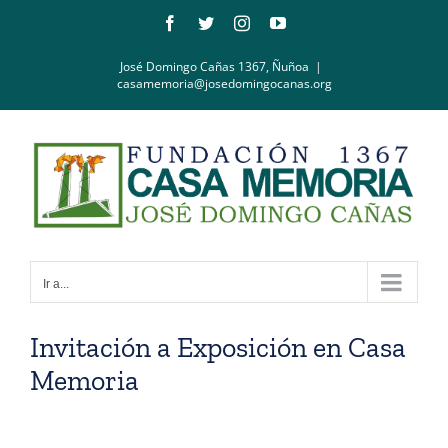
Saltar
Facebook
Twitter
Instagram
YouTube
al
contenido
José Domingo Cañas 1367, Ñuñoa
|
casamemoria@josedomingocanas.org
Ir a...
Invitación a Exposición en Casa
Memoria