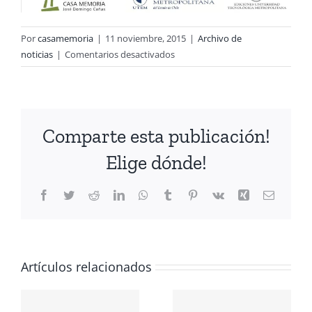
Por
casamemoria
|
11 noviembre, 2015
|
Archivo de
en
noticias
|
Comentarios desactivados
Este
viernes
20
nos
Comparte esta publicación!
juntamos
a
Elige dónde!
conmemorar
el
Facebook
Twitter
Reddit
LinkedIn
WhatsApp
Tumblr
Pinterest
Vk
Xing
Correo
cierre
electrón
del
cuartel
CIÓN
Ollagüe
Artículos relacionados
A
Conmemoración
ANTE LOS