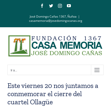
Saltar
Facebook
Twitter
Instagram
YouTube
al
contenido
José Domingo Cañas 1367, Ñuñoa
|
casamemoria@josedomingocanas.org
Ir a...
Este viernes 20 nos juntamos a
conmemorar el cierre del
cuartel Ollagüe