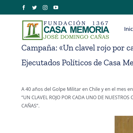
Saltar
Facebook
Twitter
Instagram
YouTube
al
contenido
Ini
Campaña: «Un clavel rojo por 
Ejecutados Políticos de Casa M
A 40 años del Golpe Militar en Chile y en el me
“UN CLAVEL ROJO POR CADA UNO DE NUESTROS 
CAÑAS”.