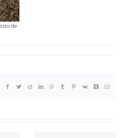
osto de
Facebook
Twitter
Reddit
LinkedIn
WhatsApp
Tumblr
Pinterest
Vk
Xing
Correo
electrónico