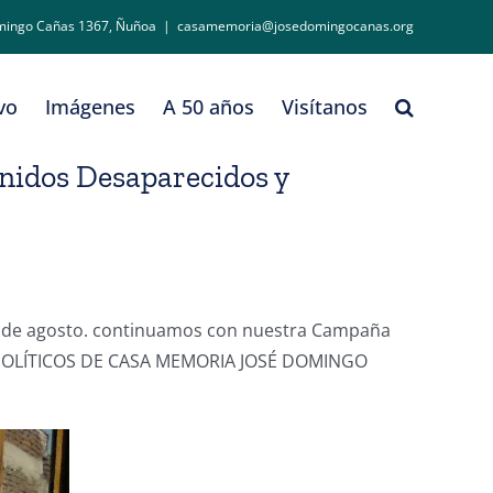
mingo Cañas 1367, Ñuñoa
|
casamemoria@josedomingocanas.org
vo
Imágenes
A 50 años
Visítanos
nidos Desaparecidos y
30 de agosto. continuamos con nuestra Campaña
OLÍTICOS DE CASA MEMORIA JOSÉ DOMINGO