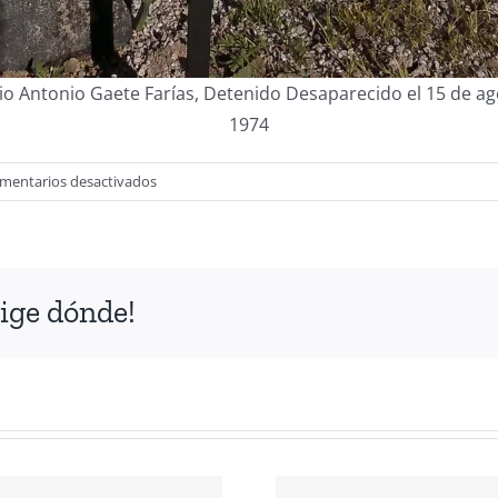
io Antonio Gaete Farías, Detenido Desaparecido el 15 de ag
1974
en
mentarios desactivados
Campaña:
«Un
clavel
rojo
ige dónde!
por
cada
uno
de
nuestros
compañeros
Detenidos
Desaparecidos