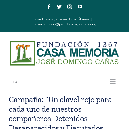
Saltar
Facebook
Twitter
Instagram
YouTube
al
contenido
José Domingo Cañas 1367, Ñuñoa
|
casamemoria@josedomingocanas.org
Ir a...
Campaña: “Un clavel rojo para
cada uno de nuestros
compañeros Detenidos
Desaparecidos y Ejecutados