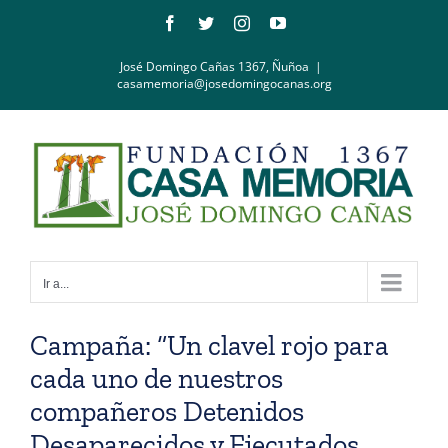
Saltar
Facebook
Twitter
Instagram
YouTube
al
contenido
José Domingo Cañas 1367, Ñuñoa
|
casamemoria@josedomingocanas.org
Ir a...
Campaña: “Un clavel rojo para
cada uno de nuestros
compañeros Detenidos
Desaparecidos y Ejecutados