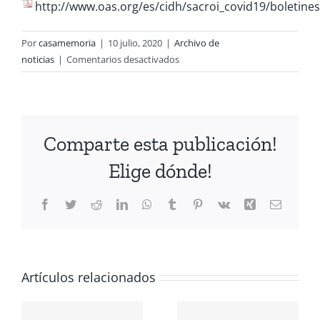
http://www.oas.org/es/cidh/sacroi_covid19/boletin
Por
casamemoria
|
10 julio, 2020
|
Archivo de
en
noticias
|
Comentarios desactivados
Boletín
informativo
de
la
Comparte esta publicación!
Sala
de
Elige dónde!
Coordinación
y
Facebook
Twitter
Reddit
LinkedIn
WhatsApp
Tumblr
Pinterest
Vk
Xing
Correo
Respuesta
electrón
Oportuna
e
CIÓN
Integrada
(SACROI
Artículos relacionados
A
COVID-
Conmemoración
ANTE LOS
19)