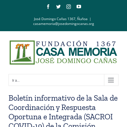
Saltar
Facebook
Twitter
Instagram
YouTube
al
contenido
José Domingo Cañas 1367, Ñuñoa
|
casamemoria@josedomingocanas.org
Ir a...
Boletín informativo de la Sala de
Coordinación y Respuesta
Oportuna e Integrada (SACROI
COVID-19) de la Comisión