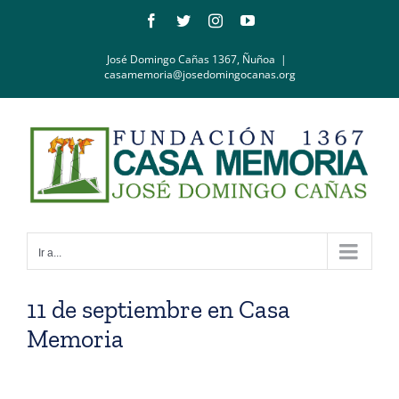
Saltar
Facebook
Twitter
Instagram
YouTube
al
contenido
José Domingo Cañas 1367, Ñuñoa
|
casamemoria@josedomingocanas.org
Ir a...
11 de septiembre en Casa
Memoria