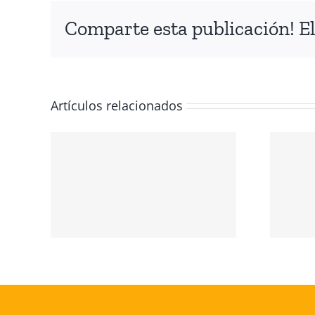
Comparte esta publicación! El
Artículos relacionados
IÓN
NTE
Conmemoración
del Día
 EL
Internacional de
los Derechos
O
Humanos