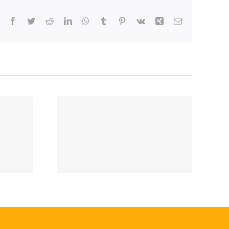
Facebook
Twitter
Reddit
LinkedIn
WhatsApp
Tumblr
Pinterest
Vk
Xing
Correo
electrónico
ión de
moria
mingo
as