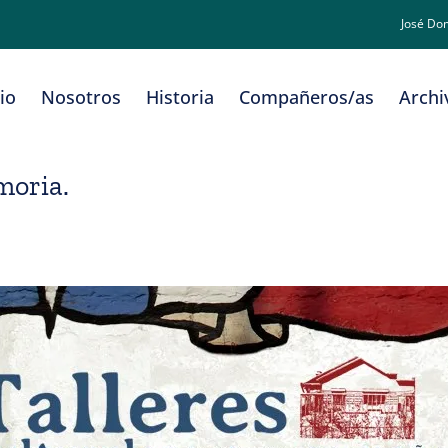
José Do
cio
Nosotros
Historia
Compañeros/as
Archi
moria.