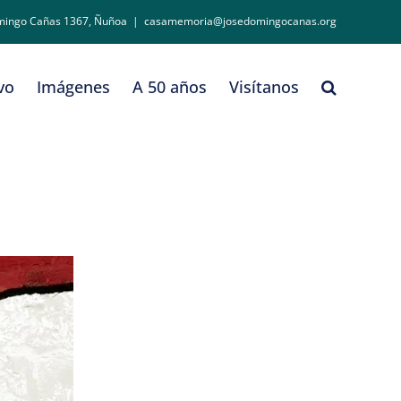
mingo Cañas 1367, Ñuñoa
|
casamemoria@josedomingocanas.org
vo
Imágenes
A 50 años
Visítanos