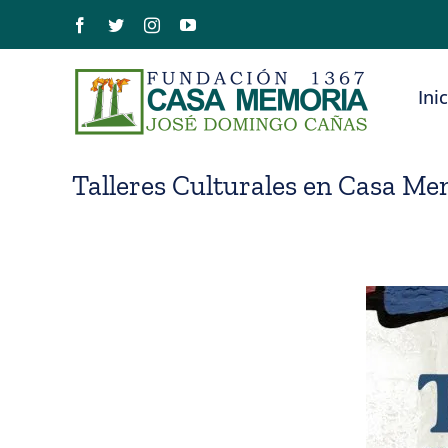
Saltar
Facebook
Twitter
Instagram
YouTube
al
contenido
Ini
Talleres Culturales en Casa Me