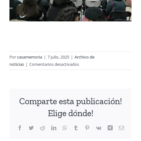
Por
casamemoria
|
7 julio, 2025
|
Archivo de
en
noticias
|
Comentarios desactivados
Cierre
Curso
de
Formación
Comparte esta publicación!
Defensores/as
de
Elige dónde!
DDHH
Club
Facebook
Twitter
Reddit
LinkedIn
WhatsApp
Tumblr
Pinterest
Vk
Xing
Correo
Social
electrón
y