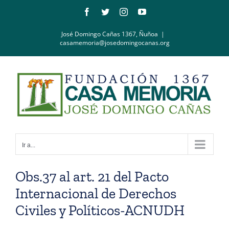
Saltar
Facebook
Twitter
Instagram
YouTube
al
contenido
José Domingo Cañas 1367, Ñuñoa
|
casamemoria@josedomingocanas.org
Ir a...
Obs.37 al art. 21 del Pacto
Internacional de Derechos
Civiles y Políticos-ACNUDH