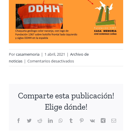
Por
casamemoria
|
1 abril, 2021
|
Archivo de
en
noticias
|
Comentarios desactivados
Obs.37
al
art.
21
Comparte esta publicación!
del
Pacto
Elige dónde!
Internacional
de
Facebook
Twitter
Reddit
LinkedIn
WhatsApp
Tumblr
Pinterest
Vk
Xing
Correo
Derechos
electrón
Civiles