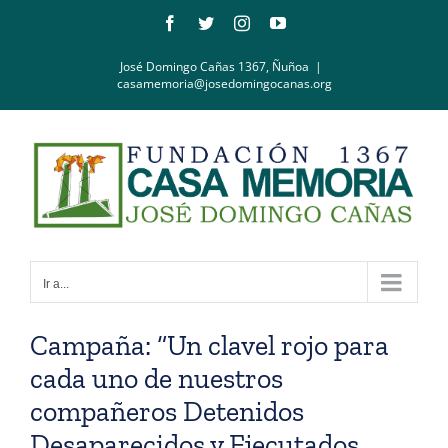
Saltar
Facebook
Twitter
Instagram
YouTube
al
contenido
José Domingo Cañas 1367, Ñuñoa
|
casamemoria@josedomingocanas.org
Ir a...
Campaña: “Un clavel rojo para
cada uno de nuestros
compañeros Detenidos
Desaparecidos y Ejecutados