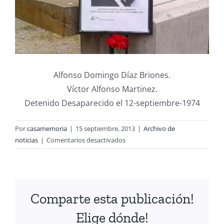
Alfonso Domingo Díaz Briones.
Víctor Alfonso Martinez.
Detenido Desaparecido el 12-septiembre-1974
Por
casamemoria
|
15 septiembre, 2013
|
Archivo de
en
noticias
|
Comentarios desactivados
Campaña:
“Un
clavel
rojo
Comparte esta publicación!
para
cada
Elige dónde!
uno