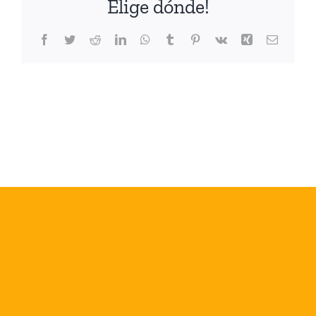
Elige dónde!
Facebook
Twitter
Reddit
LinkedIn
WhatsApp
Tumblr
Pinterest
Vk
Xing
Correo
electrón