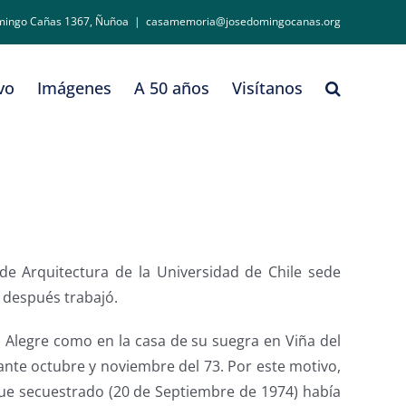
mingo Cañas 1367, Ñuñoa
|
casamemoria@josedomingocanas.org
vo
Imágenes
A 50 años
Visítanos
de Arquitectura de la Universidad de Chile sede
e después trabajó.
o Alegre como en la casa de su suegra en Viña del
ante octubre y noviembre del 73. Por este motivo,
 fue secuestrado (20 de Septiembre de 1974) había