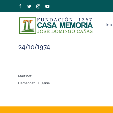
Saltar
Facebook
Twitter
Instagram
YouTube
al
contenido
Ini
24/10/1974
Martínez
Hernández Eugenia