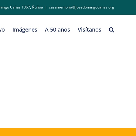
mingo Cañas 1367, Ñuñoa
|
casamemoria@josedomingocanas.org
vo
Imágenes
A 50 años
Visítanos