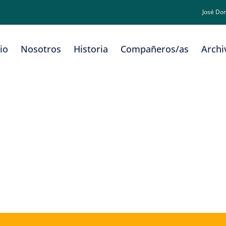
José Do
cio
Nosotros
Historia
Compañeros/as
Archi