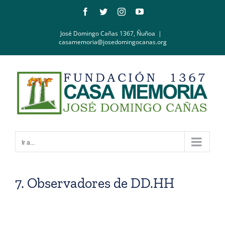
Saltar
Facebook
Twitter
Instagram
YouTube
al
contenido
José Domingo Cañas 1367, Ñuñoa
|
casamemoria@josedomingocanas.org
Ir a...
7. Observadores de DD.HH