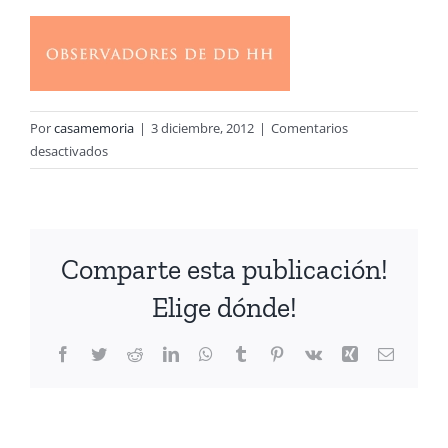
Por
casamemoria
|
3 diciembre, 2012
|
Comentarios
en
desactivados
7.
Observadores
de
DD.HH
Comparte esta publicación!
Elige dónde!
Facebook
Twitter
Reddit
LinkedIn
WhatsApp
Tumblr
Pinterest
Vk
Xing
Correo
electrón