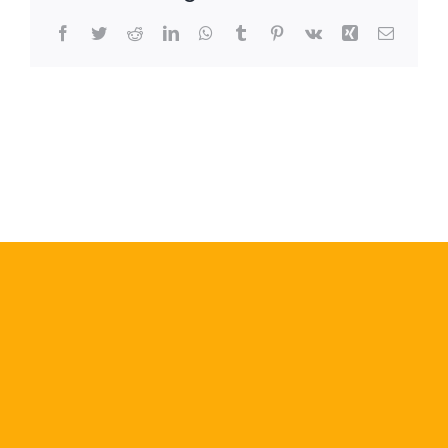
Facebook
Twitter
Reddit
LinkedIn
WhatsApp
Tumblr
Pinterest
Vk
Xing
Correo
electrón