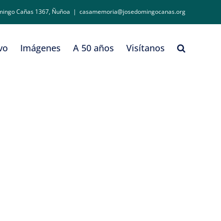
mingo Cañas 1367, Ñuñoa
|
casamemoria@josedomingocanas.org
vo
Imágenes
A 50 años
Visítanos