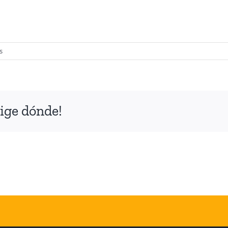
en
s
5
ige dónde!