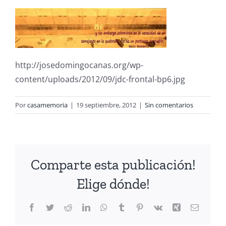
http://josedomingocanas.org/wp-
content/uploads/2012/09/jdc-frontal-bp6.jpg
Por
casamemoria
|
19 septiembre, 2012
|
Sin comentarios
Comparte esta publicación!
Elige dónde!
Facebook
Twitter
Reddit
LinkedIn
WhatsApp
Tumblr
Pinterest
Vk
Xing
Correo
electrón