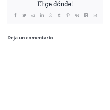
Elige dónde!
Facebook
Twitter
Reddit
LinkedIn
WhatsApp
Tumblr
Pinterest
Vk
Xing
Correo
electrón
Deja un comentario