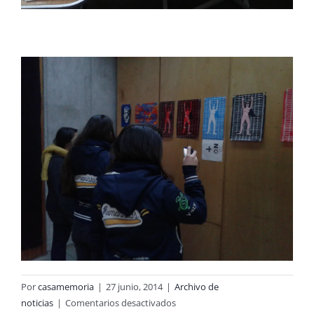
Por
casamemoria
|
27 junio, 2014
|
Archivo de
en
noticias
|
Comentarios desactivados