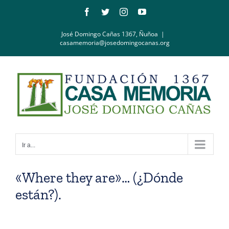
Saltar
Facebook
Twitter
Instagram
YouTube
al
contenido
José Domingo Cañas 1367, Ñuñoa
|
casamemoria@josedomingocanas.org
Ir a...
«Where they are»… (¿Dónde
están?).