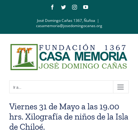
Saltar
Facebook
Twitter
Instagram
YouTube
al
contenido
José Domingo Cañas 1367, Ñuñoa
|
casamemoria@josedomingocanas.org
Ir a...
Viernes 31 de Mayo a las 19.00
hrs. Xilografía de niños de la Isla
de Chiloé.