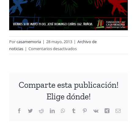
Por
casamemoria
|
28 mayo, 2013
|
Archivo de
en
noticias
|
Comentarios desactivados
Viernes
31
de
Mayo
Comparte esta publicación!
a
las
Elige dónde!
19.00
hrs.
Facebook
Twitter
Reddit
LinkedIn
WhatsApp
Tumblr
Pinterest
Vk
Xing
Correo
Xilografía
electrón
de
niños
CIÓN
de