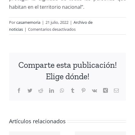
habitan en el territorio nacional
”.
Por
casamemoria
|
21 julio, 2022
|
Archivo de
en
noticias
|
Comentarios desactivados
Sergio
Micco
renuncia
a
Comparte esta publicación!
la
dirección
Elige dónde!
del
Instituto
Facebook
Twitter
Reddit
LinkedIn
WhatsApp
Tumblr
Pinterest
Vk
Xing
Correo
Nacional
electrón
de
Derechos
CIÓN
Humanos
(INDH)
Artículos relacionados
A
Conmemoración
ANTE LOS