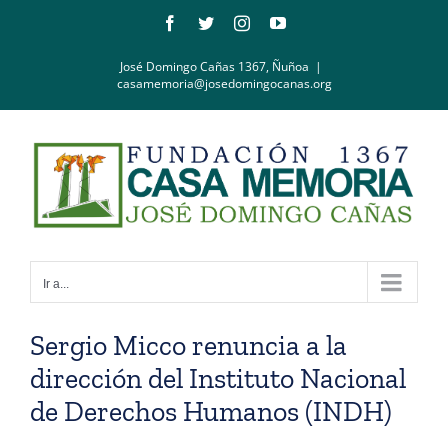
Saltar
Facebook
Twitter
Instagram
YouTube
al
contenido
José Domingo Cañas 1367, Ñuñoa
|
casamemoria@josedomingocanas.org
Ir a...
Sergio Micco renuncia a la
dirección del Instituto Nacional
de Derechos Humanos (INDH)