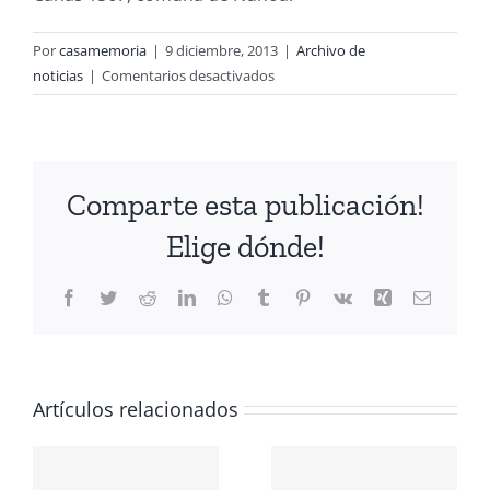
Por
casamemoria
|
9 diciembre, 2013
|
Archivo de
en
noticias
|
Comentarios desactivados
Casa
Memoria
presenta
el
Comparte esta publicación!
libro:»
Re-
Elige dónde!
volver»:
relatos
Facebook
Twitter
Reddit
LinkedIn
WhatsApp
Tumblr
Pinterest
Vk
Xing
Correo
de
electrón
una
dictadura.
CIÓN
Artículos relacionados
A
Conmemoración
ANTE LOS
del Día
HECHOS