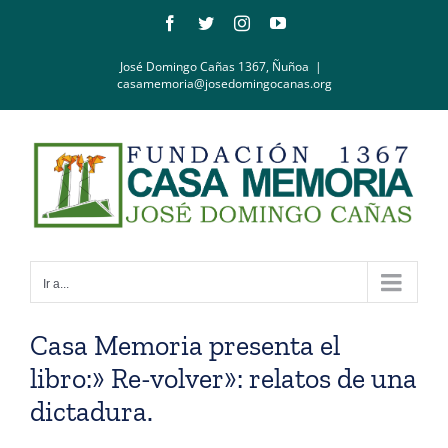
Saltar
Facebook
Twitter
Instagram
YouTube
al
contenido
José Domingo Cañas 1367, Ñuñoa
|
casamemoria@josedomingocanas.org
Ir a...
Casa Memoria presenta el
libro:» Re-volver»: relatos de una
dictadura.