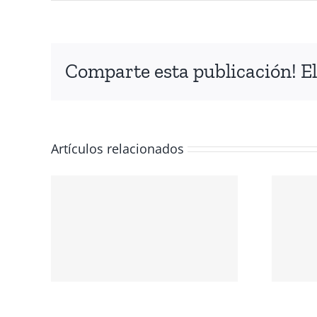
Comparte esta publicación! El
Artículos relacionados
IÓN
NTE
Conmemoración
del Día
 EL
Internacional de
los Derechos
O
Humanos