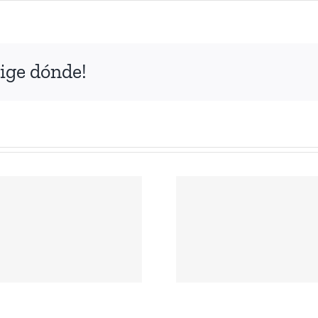
NO
+
VIOLENCIA
DE
ige dónde!
ESTADO
ANTE LOS
Declarac
HECHOS DE
Casa Me
VIOLENCIA EN
José Do
RÍO DE JANEIRO
Cañ