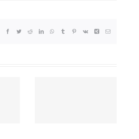
Facebook
Twitter
Reddit
LinkedIn
WhatsApp
Tumblr
Pinterest
Vk
Xing
Correo
electrónico
ión de
moria
mingo
as