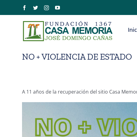
Saltar
Facebook
Twitter
Instagram
YouTube
al
contenido
Ini
NO + VIOLENCIA DE ESTADO
A 11 años de la recuperación del sitio Casa Mem