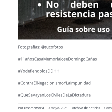
Fotografías: @tucofotos
#11añosCasaMemoriaJoseDomingoCañas
#YodefiendolosDDHH
#ContraElNegacionismoYLaImpunidad
#QueSeVayanLosCivilesDeLaDictadura
Por
casamemoria
|
3 mayo, 2021
|
Archivo de noticias
|
Come