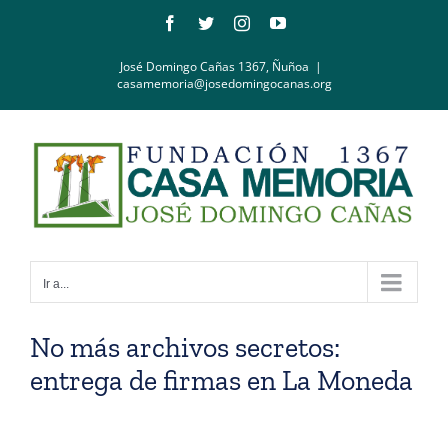
Saltar
Facebook
Twitter
Instagram
YouTube
al
contenido
José Domingo Cañas 1367, Ñuñoa
|
casamemoria@josedomingocanas.org
Ir a...
No más archivos secretos:
entrega de firmas en La Moneda