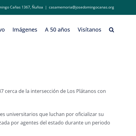
mingo Cañas 1367, Ñuñoa
|
casamemoria@josedomingocanas.org
vo
Imágenes
A 50 años
Visítanos
3037 cerca de la intersección de Los Plátanos con
universitarios que luchan por oficializar su
ilizada por agentes del estado durante un periodo