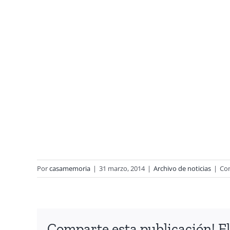
Por
casamemoria
|
31 marzo, 2014
|
Archivo de noticias
|
Com
Comparte esta publicación! El