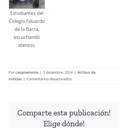
Estudiantes del
Colegio Eduardo
de la Barra,
escuchando
atentos.
Por
casamemoria
|
5 diciembre, 2014
|
Archivo de
en
noticias
|
Comentarios desactivados
Exposición
itinerante
«Casa
Memoria
Comparte esta publicación!
José
Domingo
Elige dónde!
Cañas: