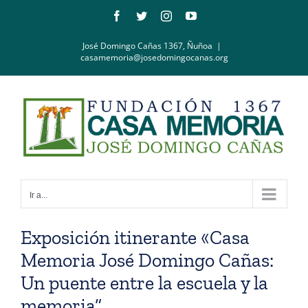
Saltar
Facebook
Twitter
Instagram
YouTube
al
contenido
José Domingo Cañas 1367, Ñuñoa
|
casamemoria@josedomingocanas.org
Ir a...
Exposición itinerante «Casa
Memoria José Domingo Cañas:
Un puente entre la escuela y la
memoria”