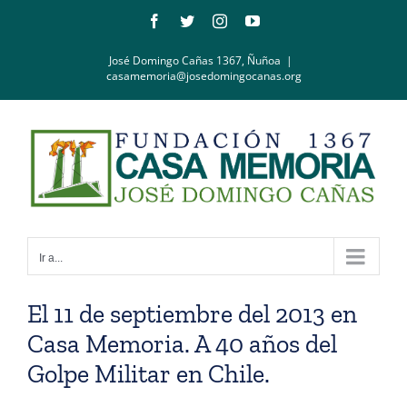
Saltar
Facebook
Twitter
Instagram
YouTube
al
contenido
José Domingo Cañas 1367, Ñuñoa
|
casamemoria@josedomingocanas.org
Ir a...
El 11 de septiembre del 2013 en
Casa Memoria. A 40 años del
Golpe Militar en Chile.