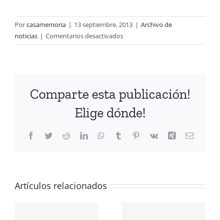
Por
casamemoria
|
13 septiembre, 2013
|
Archivo de
en
noticias
|
Comentarios desactivados
El
11
de
septiembre
Comparte esta publicación!
del
2013
Elige dónde!
en
Casa
Facebook
Twitter
Reddit
LinkedIn
WhatsApp
Tumblr
Pinterest
Vk
Xing
Correo
Memoria.
electrón
A
40
CIÓN
años
del
Artículos relacionados
A
Golpe
Conmemoración
ANTE LOS
Militar
en