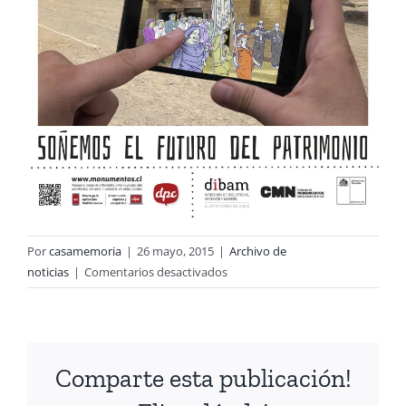
Por
casamemoria
|
26 mayo, 2015
|
Archivo de
en
noticias
|
Comentarios desactivados
Día
del
Patrimonio
2015
Comparte esta publicación!