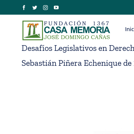
Saltar
Facebook
Twitter
Instagram
YouTube
al
contenido
Ini
Desafíos Legislativos en Dere
Sebastián Piñera Echenique de 1