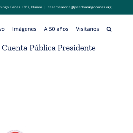
mingo Cañas 1367, Ñuñoa
|
casamemoria@josedomingocanas.org
vo
Imágenes
A 50 años
Visítanos
 Cuenta Pública Presidente