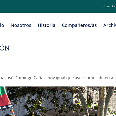
José Do
cio
Nosotros
Historia
Compañeros/as
Archi
IÓN
oria José Domingo Cañas, hoy igual que ayer somos defens