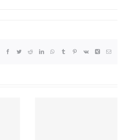
Facebook
Twitter
Reddit
LinkedIn
WhatsApp
Tumblr
Pinterest
Vk
Xing
Correo
electrónico
ión de
moria
mingo