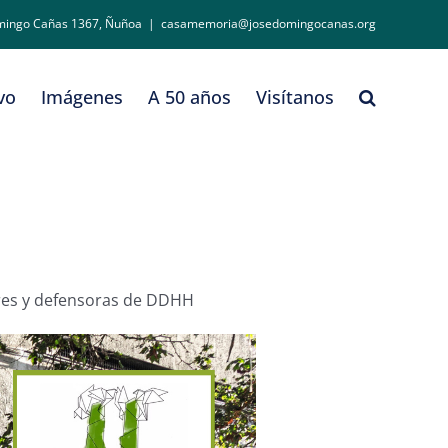
mingo Cañas 1367, Ñuñoa
|
casamemoria@josedomingocanas.org
vo
Imágenes
A 50 años
Visítanos
ores y defensoras de DDHH