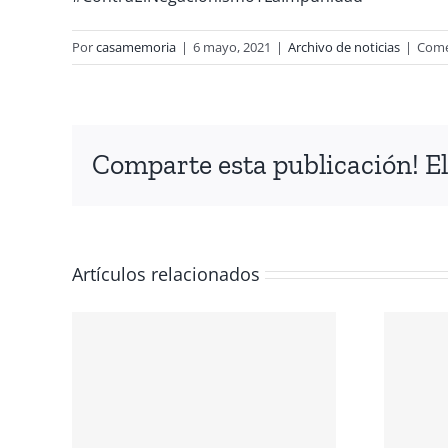
Por
casamemoria
|
6 mayo, 2021
|
Archivo de noticias
|
Come
Comparte esta publicación! El
Artículos relacionados
IÓN
NTE
Conmemoración
del Día
 EL
Internacional de
los Derechos