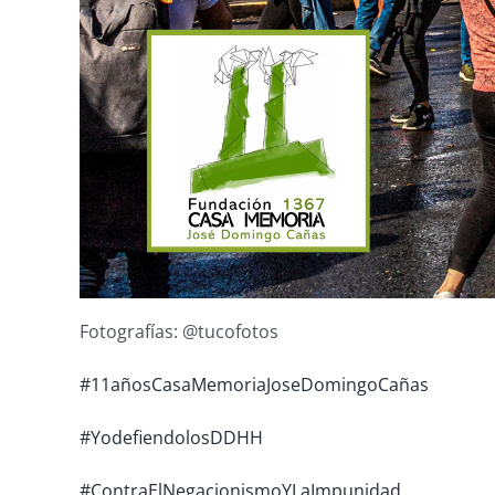
Fotografías: @tucofotos
#11añosCasaMemoriaJoseDomingoCañas
#YodefiendolosDDHH
#ContraElNegacionismoYLaImpunidad