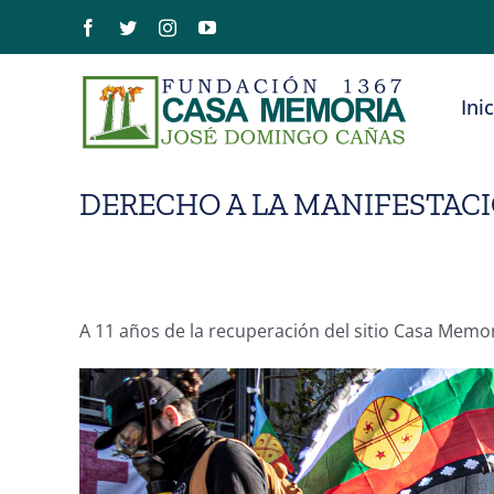
Saltar
Facebook
Twitter
Instagram
YouTube
al
contenido
Ini
DERECHO A LA MANIFESTAC
A 11 años de la recuperación del sitio Casa Mem