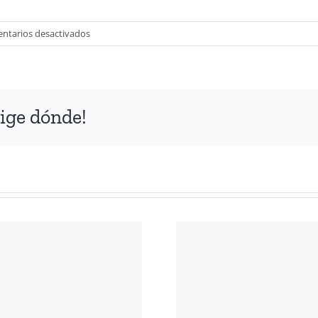
en
ntarios desactivados
DERECHO
A
LA
MANIFESTACIÓN
ige dónde!
ANTE LOS
Declarac
HECHOS DE
Casa Me
VIOLENCIA EN
José Do