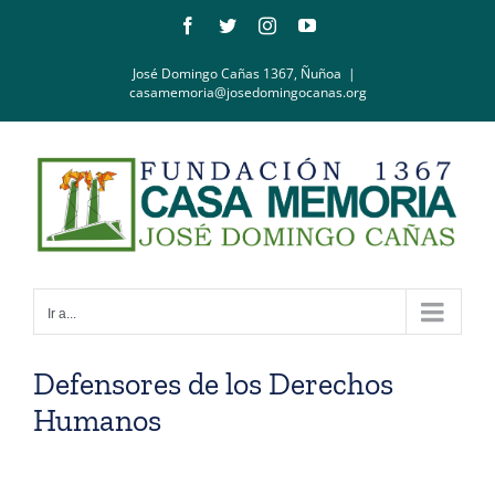
Saltar
Facebook
Twitter
Instagram
YouTube
al
contenido
José Domingo Cañas 1367, Ñuñoa
|
casamemoria@josedomingocanas.org
Ir a...
Defensores de los Derechos
Humanos