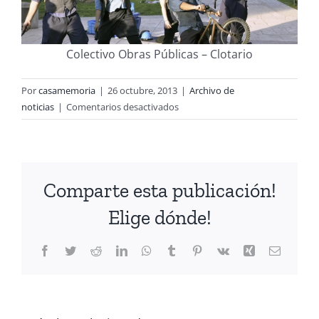
Colectivo Obras Públicas – Clotario
Por
casamemoria
|
26 octubre, 2013
|
Archivo de
en
noticias
|
Comentarios desactivados
Cuatro
Obras
Seleccionadas
para
Comparte esta publicación!
el
4°
Elige dónde!
Encuentro
de
Facebook
Twitter
Reddit
LinkedIn
WhatsApp
Tumblr
Pinterest
Vk
Xing
Correo
Teatro
electrón
en
Casa
CIÓN
Memoria.