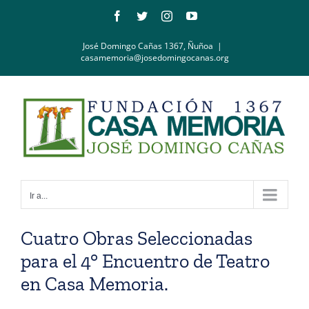
Saltar
Facebook
Twitter
Instagram
YouTube
al
contenido
José Domingo Cañas 1367, Ñuñoa
|
casamemoria@josedomingocanas.org
Ir a...
Cuatro Obras Seleccionadas
para el 4° Encuentro de Teatro
en Casa Memoria.