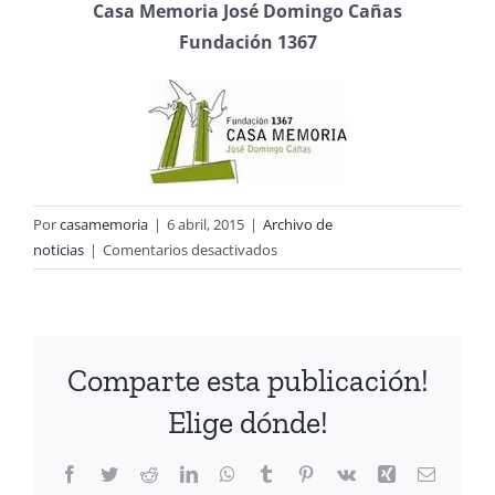
C
asa Memoria José Domingo Cañas
Fundación 1367
Por
casamemoria
|
6 abril, 2015
|
Archivo de
en
noticias
|
Comentarios desactivados
Carta
Abierta
a
Lorena
Comparte esta publicación!
Fries
Elige dónde!
Facebook
Twitter
Reddit
LinkedIn
WhatsApp
Tumblr
Pinterest
Vk
Xing
Correo
electrón