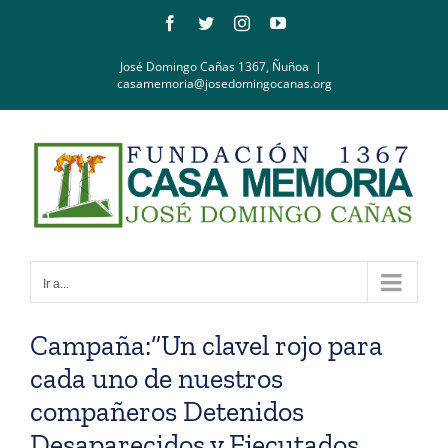
Saltar
Facebook
Twitter
Instagram
YouTube
al
contenido
José Domingo Cañas 1367, Ñuñoa
|
casamemoria@josedomingocanas.org
Ir a...
Campaña:”Un clavel rojo para
cada uno de nuestros
compañeros Detenidos
Desaparecidos y Ejecutados