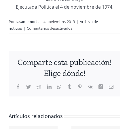
Ejecutada Política el 4 de noviembre de 1974.
Por
casamemoria
|
4 noviembre, 2013
|
Archivo de
en
noticias
|
Comentarios desactivados
Campaña:”Un
clavel
rojo
para
Comparte esta publicación!
cada
uno
Elige dónde!
de
nuestros
Facebook
Twitter
Reddit
LinkedIn
WhatsApp
Tumblr
Pinterest
Vk
Xing
Correo
compañeros
electrón
Detenidos
Desaparecidos
CIÓN
y
Ejecutados
Artículos relacionados
A
Políticos
Conmemoración
ANTE LOS
de