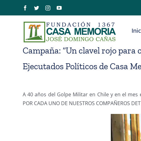
Saltar
Facebook
Twitter
Instagram
YouTube
al
contenido
Ini
Campaña: “Un clavel rojo para
Ejecutados Políticos de Casa M
A 40 años del Golpe Militar en Chile y en el 
POR CADA UNO DE NUESTROS COMPAÑEROS DETEN