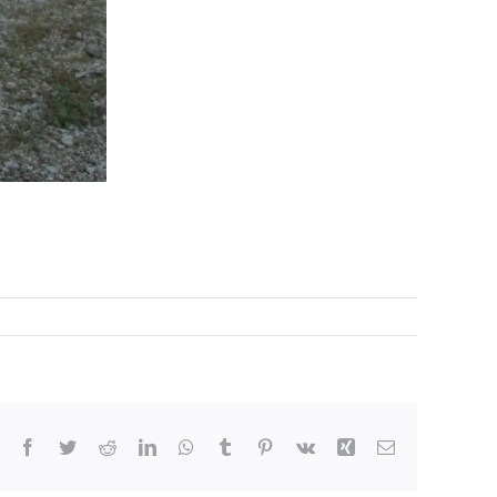
Facebook
Twitter
Reddit
LinkedIn
WhatsApp
Tumblr
Pinterest
Vk
Xing
Correo
electrónico