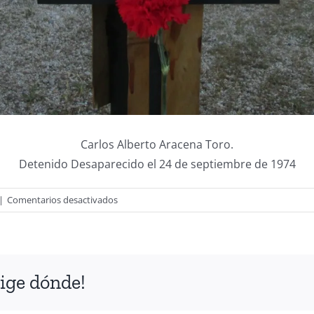
Carlos Alberto Aracena Toro.
Detenido Desaparecido el 24 de septiembre de 1974
en
|
Comentarios desactivados
Campaña:
“Un
clavel
rojo
ige dónde!
para
cada
uno