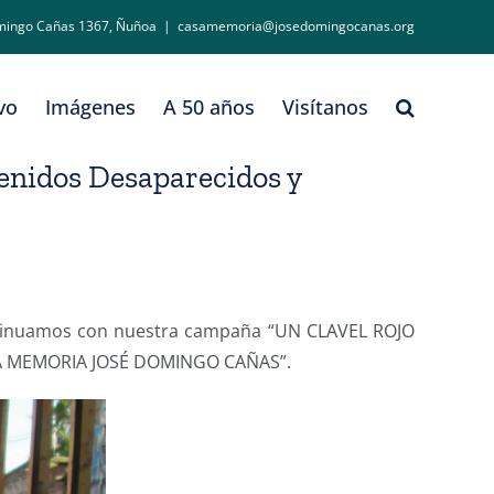
mingo Cañas 1367, Ñuñoa
|
casamemoria@josedomingocanas.org
vo
Imágenes
A 50 años
Visítanos
enidos Desaparecidos y
ontinuamos con nuestra campaña “UN CLAVEL ROJO
 MEMORIA JOSÉ DOMINGO CAÑAS”.