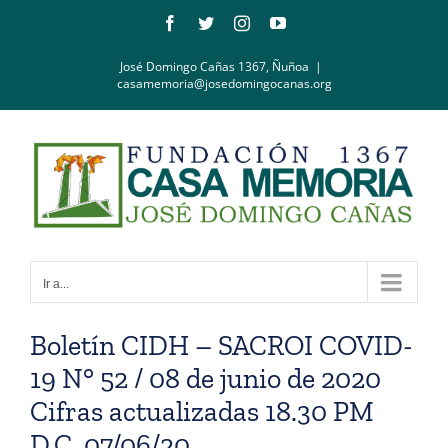
Saltar
Facebook
Twitter
Instagram
YouTube
al
contenido
José Domingo Cañas 1367, Ñuñoa
|
casamemoria@josedomingocanas.org
Ir a...
Boletín CIDH – SACROI COVID-
19 N° 52 / 08 de junio de 2020
Cifras actualizadas 18.30 PM
D.C. 07/06/20