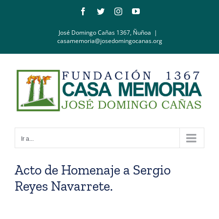
Saltar
Facebook
Twitter
Instagram
YouTube
al
contenido
José Domingo Cañas 1367, Ñuñoa
|
casamemoria@josedomingocanas.org
Ir a...
Acto de Homenaje a Sergio
Reyes Navarrete.