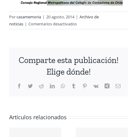
Por
casamemoria
|
20 agosto, 2014
|
Archivo de
en
noticias
|
Comentarios desactivados
Acto
conmemorativo
Día
Internacional
Comparte esta publicación!
del
Detenido
Elige dónde!
Desaparecido
del
Facebook
Twitter
Reddit
LinkedIn
WhatsApp
Tumblr
Pinterest
Vk
Xing
Correo
Colegio
electrón
de
Contadores
CIÓN
de
Chile.
Artículos relacionados
A
Conmemoración
ANTE LOS