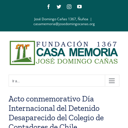
Saltar
Facebook
Twitter
Instagram
YouTube
al
contenido
José Domingo Cañas 1367, Ñuñoa
|
casamemoria@josedomingocanas.org
Ir a...
Acto conmemorativo Día
Internacional del Detenido
Desaparecido del Colegio de
Contadores de Chile.