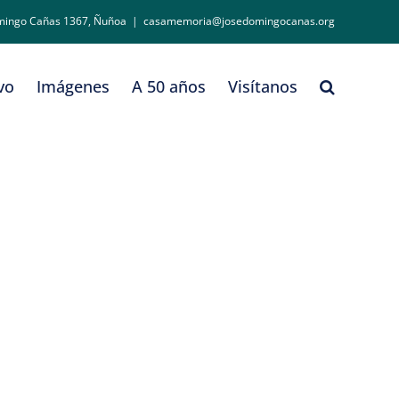
mingo Cañas 1367, Ñuñoa
|
casamemoria@josedomingocanas.org
vo
Imágenes
A 50 años
Visítanos