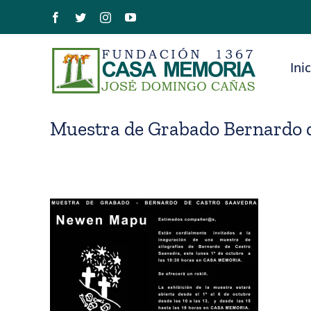
Saltar
Facebook
Twitter
Instagram
YouTube
al
contenido
Ini
Muestra de Grabado Bernardo 