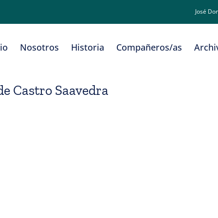
José Do
cio
Nosotros
Historia
Compañeros/as
Archi
de Castro Saavedra