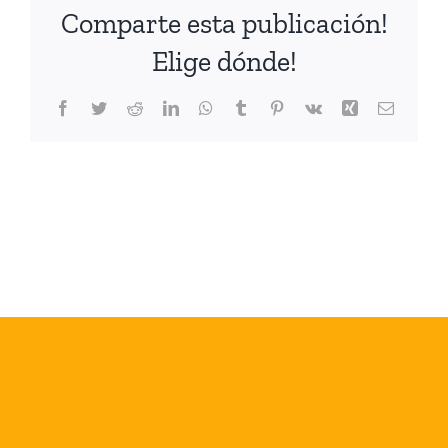
Comparte esta publicación!
Elige dónde!
Facebook
Twitter
Reddit
LinkedIn
WhatsApp
Tumblr
Pinterest
Vk
Xing
Correo
electrón