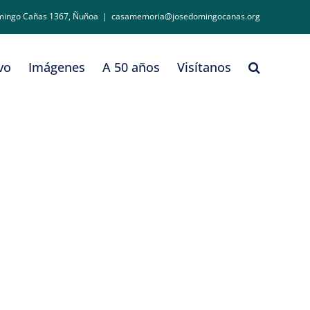
mingo Cañas 1367, Ñuñoa
|
casamemoria@josedomingocanas.org
vo
Imágenes
A 50 años
Visítanos