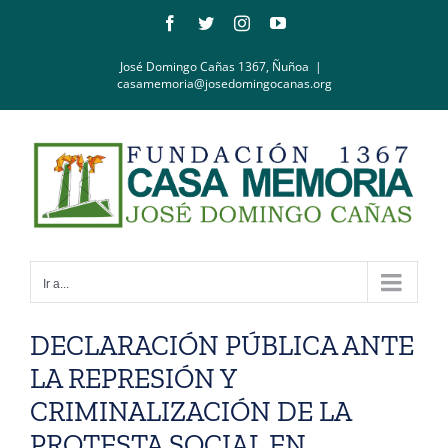
Saltar
Facebook
Twitter
Instagram
YouTube
al
contenido
José Domingo Cañas 1367, Ñuñoa
|
casamemoria@josedomingocanas.org
Ir a...
DECLARACIÓN PÚBLICA ANTE
LA REPRESIÓN Y
CRIMINALIZACIÓN DE LA
PROTESTA SOCIAL EN