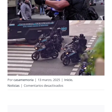
Por
casamemoria
|
13 marzo, 2025
|
Inicio
,
en
Noticias
|
Comentarios desactivados
DECLARACIÓN
PÚBLICA
ANTE
LA