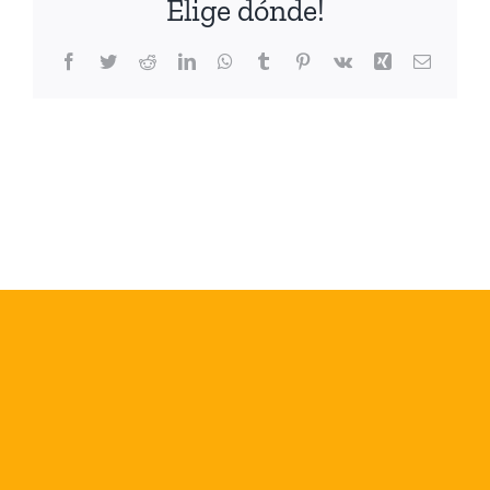
Elige dónde!
Facebook
Twitter
Reddit
LinkedIn
WhatsApp
Tumblr
Pinterest
Vk
Xing
Correo
electrón