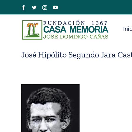
Saltar
Facebook
Twitter
Instagram
YouTube
al
contenido
Ini
José Hipólito Segundo Jara Cas