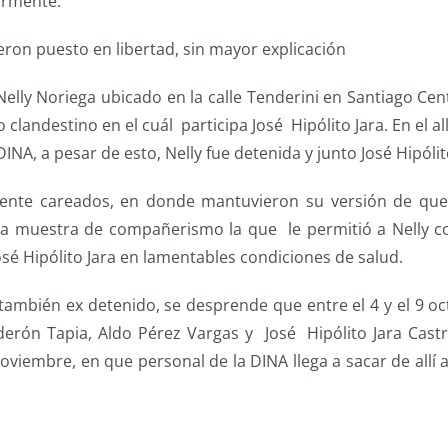
ormente.
ueron puesto en libertad, sin mayor explicación
 Nelly Noriega ubicado en la calle Tenderini en Santiago Ce
o clandestino en el cuál participa José Hipólito Jara. En e
NA, a pesar de esto, Nelly fue detenida y junto José Hipólit
mente careados, en donde mantuvieron su versión de que
ta muestra de compañerismo la que le permitió a Nelly con
é Hipólito Jara en lamentables condiciones de salud.
, también ex detenido, se desprende que entre el 4 y el 9 oc
rón Tapia, Aldo Pérez Vargas y José Hipólito Jara Cast
iembre, en que personal de la DINA llega a sacar de allí 