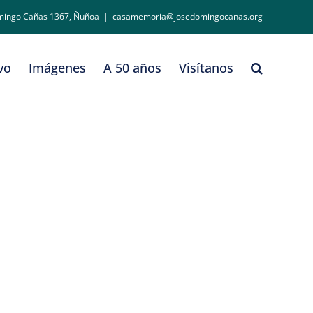
mingo Cañas 1367, Ñuñoa
|
casamemoria@josedomingocanas.org
vo
Imágenes
A 50 años
Visítanos