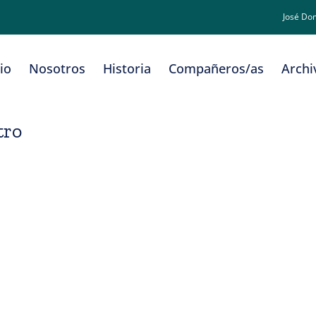
José Do
cio
Nosotros
Historia
Compañeros/as
Archi
tro