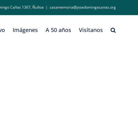
mingo Cañas 1367, Ñuñoa
|
casamemoria@josedomingocanas.org
vo
Imágenes
A 50 años
Visítanos