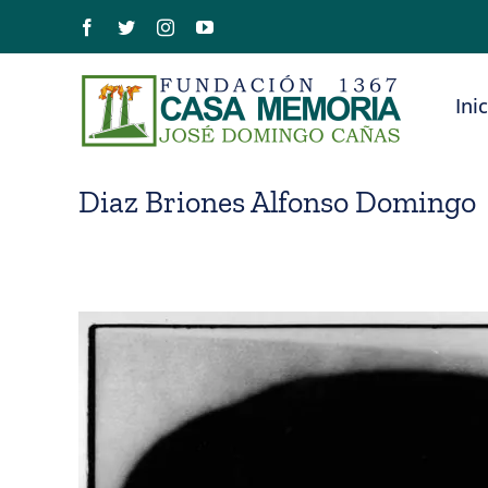
Saltar
Facebook
Twitter
Instagram
YouTube
al
contenido
Ini
Diaz Briones Alfonso Domingo